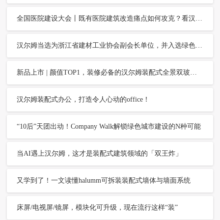
全国医院建设大会丨既有医院建筑改造痛点如何攻克？看汉尔姆装配式整体解决方案
汉尔姆当选为浙江省建材工业协会副会长单位，并入选绿色建材下乡推广企业
新品上市 | 颜值TOP1，装修必备的汉尔姆装配式全景双玻隔断
汉尔姆装配式办公，打造令人心动的office！
“10后”天团出动！Company Walk解锁绿色城市建设的N种可能
当AI遇上汉尔姆，这才是装配式建筑领域的「双王炸」
又学到了！一文读懂halumm可拆装装配式墙体与墙面系统
床屏/电视屏/镜屏，模块化可升级，现在流行这样“装”