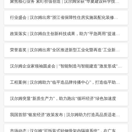
聚焦核心业务 紧盯价值创造 | 汉尔姆荣获“华夏建设科学技术奖”
行业盛会 | 汉尔姆出席“浙江省保障性住房实施装配化装修展示观摩会”，分享“装配化装修模块化内装产品系统应用”
政策落实 | 汉尔姆自主创新科技成果，助力“平急两用”提速建设
荣誉嘉奖 | 汉尔姆出席“全区推进新型工业化暨再造‘工业新临平’誓师大会”，并上台领奖
汉尔姆企业家领袖圆桌会 | “智能制造与智能建造”激发形成“新质生产力”
工程案例 | 汉尔姆助力“临平造品牌传播中心”，打造临平助企服务“金名片”
汉尔姆突显“新质生产力”，助力跑出“循环经济”绿色加速度
我国首部“银发经济”政策发布 | 汉尔姆助力打造高品质适老化颐养空间
市场动态 | 汉尔姆“可拆装式轻钢骨架内隔墙系统”，在广东省工程造价信息化平台发布