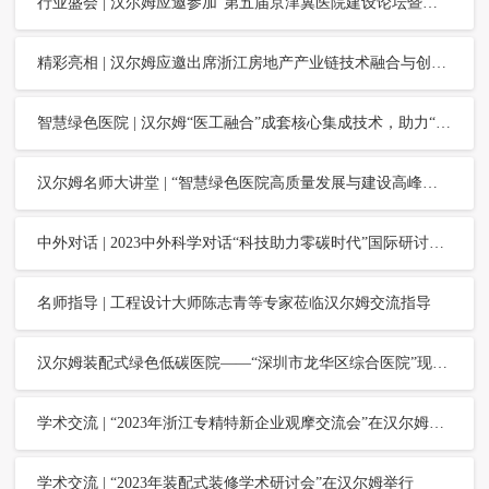
行业盛会 | 汉尔姆应邀参加“第五届京津冀医院建设论坛暨全国医院建设大会公益行京津冀站”
精彩亮相 | 汉尔姆应邀出席浙江房地产产业链技术融合与创新发展论坛暨第八届/九届浙江房地产总工年会并作特邀大会主题报告
智慧绿色医院 | 汉尔姆“医工融合”成套核心集成技术，助力“天津市中心妇产科医院”高质量建设
汉尔姆名师大讲堂 | “智慧绿色医院高质量发展与建设高峰论坛——现代医院全过程工程咨询研究与实践”成功举办
中外对话 | 2023中外科学对话“科技助力零碳时代”国际研讨会海内外专家莅临汉尔姆交流洽谈
名师指导 | 工程设计大师陈志青等专家莅临汉尔姆交流指导
汉尔姆装配式绿色低碳医院——“深圳市龙华区综合医院”现场观摩会顺利举行
学术交流 | “2023年浙江专精特新企业观摩交流会”在汉尔姆举行
学术交流 | “2023年装配式装修学术研讨会”在汉尔姆举行