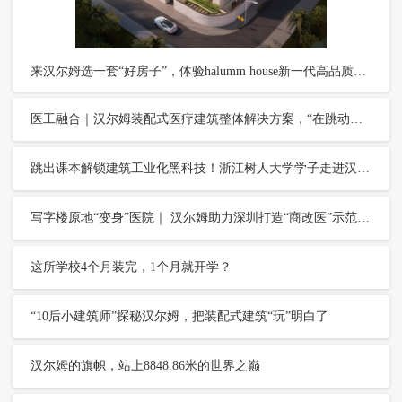
来汉尔姆选一套“好房子”，体验halumm house新一代高品质住宅
医工融合｜汉尔姆装配式医疗建筑整体解决方案，“在跳动的心脏上做手术”
跳出课本解锁建筑工业化黑科技！浙江树人大学学子走进汉尔姆实景课堂
写字楼原地“变身”医院｜ 汉尔姆助力深圳打造“商改医”示范试点项目
这所学校4个月装完，1个月就开学？
“10后小建筑师”探秘汉尔姆，把装配式建筑“玩”明白了
汉尔姆的旗帜，站上8848.86米的世界之巅