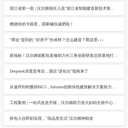
浙江省第一批 | 汉尔姆项目入选“浙江省智能建造新技术新产品创新服务案例名单”
燃烧你的卡路里，国家喊你减肥啦！
“两会”提到的 “好房子”长啥样？怎么建设？戳这里↓↓↓
新地标！汉尔姆装配化装修助力长三角创新研发总部基地打造高品质现代化办公空间
Deepseek深度思考后，酒店“进化论”指南来了
从迪拜到利雅得BIG5，halumm创新绿色建筑解决方案助力正在狂飙的沙特建筑业
工程案例 | 一站式改造升级，汉尔姆助力浙大妇幼生殖中心湖滨院区新址启用
拎包入住即刻实现，“高品质生活”汉尔姆神助攻