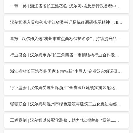
一带一路 | 浙江省省长王浩莅临“汉尔姆-埃及新行政首都中央商务区项目”，加快推动“浙江制造”和“浙江品牌”走向世界
汉尔姆深入贯彻落实浙江省委书记易炼红调研指示精神，加快建设“临平·田立方”全域共富品质工程
喜报 | 汉尔姆入选“杭州市重点商标保护名录”，持续提升品牌影响力
行业盛会 | 汉尔姆承办“长三角四省一市钢结构行业合作发展高峰论坛”，并作大会特邀报告
浙江省省长王浩莅临国家专精特新“小巨人”企业汉尔姆调研指导
行业盛会 | 汉尔姆受邀出席浙江“全省医疗建筑实施装配化装修现场观摩会”，分享“新型建筑工业化在医院建设中的理论与实践”
强强联合 | 汉尔姆与温州市绿色建筑与建筑工业化促进会签署战略合作协议
工程案例 | 汉尔姆以装配化装修，助力“杭州地铁七堡第二控制中心”高品质快速建造