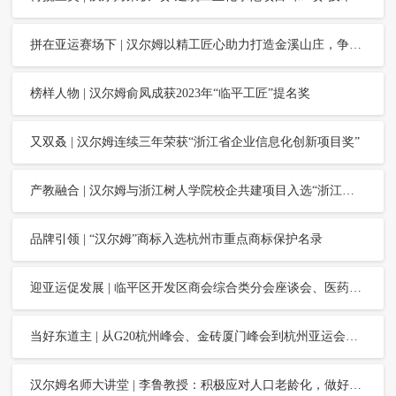
拼在亚运赛场下 | 汉尔姆以精工匠心助力打造金溪山庄，争做最美东道主
榜样人物 | 汉尔姆俞凤成获2023年“临平工匠”提名奖
又双叒 | 汉尔姆连续三年荣获“浙江省企业信息化创新项目奖”
产教融合 | 汉尔姆与浙江树人学院校企共建项目入选“浙江省产学合作协同育人项目”
品牌引领 | “汉尔姆”商标入选杭州市重点商标保护名录
迎亚运促发展 | 临平区开发区商会综合类分会座谈会、医药健康分会座谈会在汉尔姆举行
当好东道主 | 从G20杭州峰会、金砖厦门峰会到杭州亚运会，汉尔姆始终相伴做好服务
汉尔姆名师大讲堂 | 李鲁教授：积极应对人口老龄化，做好“没牙”到“牙没”全生命周期的服务