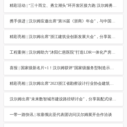
精彩活动 | “三十而立、勇立潮头”环开发区接力跑 汉尔姆勇夺佳绩
携手俱进 | 汉尔姆应邀出席“第16届《浙商》年会”，与中国光大银行杭州分行签署战略合作协议
精彩亮相 | 汉尔姆出席“浙江建筑业创新发展大会”，分享装配式绿色低碳建筑的创新成果
工程案例 | 汉尔姆助力“沐阳仁慈医院”打造LDR一体化产房，让分娩充满“家”的温暖
喜报 | 国家级新名片+1！汉尔姆获评“国家级服务型制造示范企业”
精彩亮相 | 汉尔姆出席“2023浙江省勘察设计行业协会建筑装饰设计专业委员会年会”
汉尔姆出席“未来数智城市建设路径研讨会”，分享装配式绿色低碳建筑整体解决方案
一带一路快讯 | 埃塞俄比亚代表团访问汉尔姆展开合作洽谈