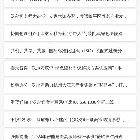
汉尔姆名师大讲堂 | 专家大咖齐聚，共话临平区养老产业发展圆桌会
协同创新引路 | 国家专精特新“小巨人”与装配式绿色医院建设创新技术交流会在汉尔姆举行
共创、共享、共赢 | 国际标准化组织（ISO）装配式建筑分委员会主席尹伯悦院士一行莅临汉尔姆座谈交流
喜大普奔 | 汉尔姆获评“绿色建材系统解决方案供应商”+“科学技术奖”
松弛办公 | 汉尔姆助力杭州大江东产业集聚区“智慧谷”，打造灵活多元的办公场景
重要通知！汉尔姆官方联系电话400 658 1088全新上线
不惧“烤”验，致敬每1℃的坚守 | 汉尔姆开展高温送清凉慰问活动
强师提能 | “2024年智能建造高级师资研学班”莅临汉尔姆观摩交流