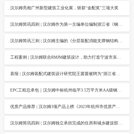
汉尔姆亮相广州新型建筑工业化展，斩获“金配奖”三项大奖
汉尔姆简讯四则 | 汉尔姆作为第一主编单位编制浙江省《钢结构装配式医疗建筑技术指南》和产学研动态汇总
汉尔姆简讯三则 | 汉尔姆主编的《分层装配消能支撑钢结构技术规程》通过审查，总体达到国际先进水平和产学研动态汇总
工程案例 | 汉尔姆联合RMJM建筑设计，助力打造宁波市东部新城中央公园
喜报 | 汉尔姆装配式建筑设计研究院王茵茵被聘为“浙江省医院协会第三届医院建筑管理专业委员会委员”
EPC工程总承包｜汉尔姆中标杭州临平3.5万平方米AA级钢结构装配式“智慧邻里中心综合体”项目！
优质产品推荐 | 汉尔姆3项产品上榜《2023年杭州市优质产品推荐目录》
汉尔姆简讯四则 | 汉尔姆独立承担完成的住房和城乡建设部研究开发项目通过部级验收和产学研动态汇总