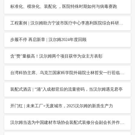
标准化、模块化、装配化 ，医院特殊时期如何与病毒赛跑
工程案例 | 汉尔姆助力宁波市医疗中心李惠利医院综合科研大楼改扩建项目，被授予“卓越合作伙伴 优质管理团队”荣誉
步履不停 再启新章 | 汉尔姆2024年度回顾
含“赞”量极高！汉尔姆两个项目获华为业主方表彰
台湾科协主席、乌克兰国家科学院外籍院士林哲安一行莅临汉尔姆研讨交流
装配式酒店 | “涌”入成都背后的流量密码，当汉尔姆遇见君亭
开门红 | 未来工厂+无废城市，2025汉尔姆的新质生产力
汉尔姆当选为中国建材市场协会装配式装修分会副会长并作大会主题报告