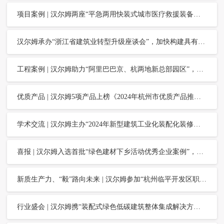
项目案例 | 汉尔姆两座“平急两用快装式城市医疗救援装备——急救洗消中心”建成，助力提升杭城紧急医学救援保障能力
汉尔姆承办“浙江省建筑业转型升级座谈会”，加快构建具有浙江特色的新型建筑工业化产业体系
工程案例 | 汉尔姆助力“阿里巴巴京、杭两地新总部园区”，构建多元、包容、共融的办公新空间
优质产品 | 汉尔姆5项产品上榜《2024年杭州市优质产品推荐目录》
学术交流 | 汉尔姆主办“2024年新型建筑工业化装配化装修成本分析研讨会”，加快推进“好房子”高质量建设
喜报 | 汉尔姆入选首批“绿色建材下乡活动优秀企业案例”，铸就行业标杆力量
新质生产力、“毅”路向未来 | 汉尔姆参加“杭州临平开发区职工毅行”主题活动
行业盛会 | 汉尔姆携“装配式绿色低碳建筑整体集成解决方案、浙江制造精品和杭州市优质产品”，精彩亮相“广交会”