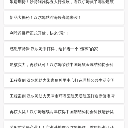
敬请期待！沙特利雅得五大行业展，看汉尔姆藏了哪些建筑黑科技？
新品大揭秘！汉尔姆钴渄海镘高能来袭！
利雅得展厅正式开放，快来“玩”！
感恩节特辑|汉尔姆来打样，给长者一个“懂事”的家
硬核实力，再获认可！汉尔姆荣获中国建筑金属结构协会科学技术奖一等奖
工程案例|汉尔姆助力朱家角邻里中心打造理想公共生活空间
工程案例|汉尔姆助力天津市环湖医院天塔院区打造康复港湾
再获大奖！汉尔姆连续两年获得中国钢结构协会科技进步奖特等奖
装配式装修产业工人实训基地在汉尔姆揭牌，首届培训活动圆满成功