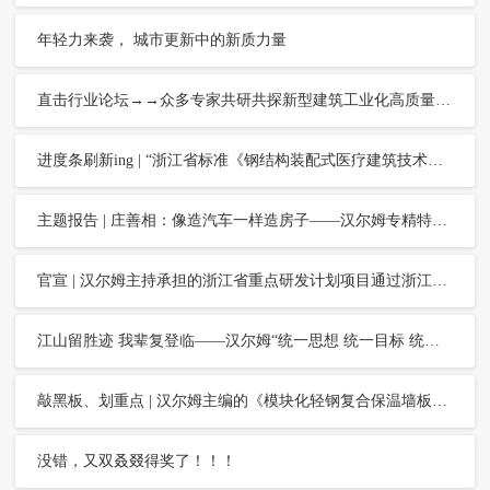
年轻力来袭， 城市更新中的新质力量
直击行业论坛→→众多专家共研共探新型建筑工业化高质量发展
进度条刷新ing | “浙江省标准《钢结构装配式医疗建筑技术指南》编制工作组会议”在汉尔姆举行
主题报告 | 庄善相：像造汽车一样造房子——汉尔姆专精特新低层钢结构装配式建筑
官宣 | 汉尔姆主持承担的浙江省重点研发计划项目通过浙江省科学技术厅验收
江山留胜迹 我辈复登临——汉尔姆“统一思想 统一目标 统一行动”延安红色之旅
敲黑板、划重点 | 汉尔姆主编的《模块化轻钢复合保温墙板技术规程》已批准发布，自6月24日起实施
没错，又双叒叕得奖了！！！