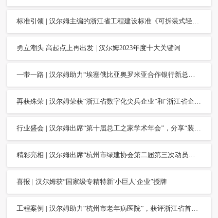
标准引领 | 汉尔姆主编的浙江省工程建设标准《可拆装式轻钢骨架内隔墙应用技术规程》，通过浙江省建设厅审查
勇立潮头 高起点上再出发 | 汉尔姆2023年度十大关键词
一带一路 | 汉尔姆助力“埃塞俄比亚奥罗米亚合作银行新总部大楼项目”建设
再获殊荣 | 汉尔姆荣获“浙江省数字化尖兵企业”和“浙江省企业信息化创新项目奖”两项荣誉
行业盛会 | 汉尔姆出席“第十届总工之家学术年会”，分享“装配式绿色建筑多场景解决方案”
精彩亮相 | 汉尔姆出席“杭州市绿建协会第二届第三次动员大会”，并作特邀大会主题报告
喜报 | 汉尔姆获“国家级专精特新'小巨人'企业”授牌
工程案例 | 汉尔姆助力“杭州市老年病医院”，获评浙江省首批“标准化安宁疗护病区”