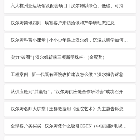
六大杭州亚运场馆及配套项目 | 汉尔姆以绿色、低碳、可持续理念做“无废亚运”践行者
汉尔姆简讯四则 | 埃塞客户来访洽谈和产学研动态汇总
汉尔姆科普小课堂 | 小小少年遇上汉尔姆，沉浸式研学如何“像造汽车一样造房子”
实力“破圈” | 汉尔姆斩获三项新明珠杯·（金配奖）
工程案例 | 新一代既有医院改扩建该怎么做？汉尔姆告诉您
从供应链到“共赢链”，“汉尔姆供应链合作研讨会”成功召开
汉尔姆名师大讲堂 | 王群教授用《医院艺术》为主题告诉您“如何建有情感的医院？”
全球客户买买买 | 汉尔姆凭什么吸引CGTN（中国国际电视台）媒体采访