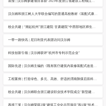
喜报 | 汉尔姆参建项目喜获“2023年度浙江省建设工程钱江杯（优质工程）”
汉尔姆和浙江树人大学联合编写的普通高校教材《装配式康养建筑理论与实践》编制组研讨会顺利举行
校企共建 | “潮起杭州”浙江建院·甘肃建院“中西部地区师生技术与文化交流活动”在汉尔姆举行
一带一路快讯 | 尼日利亚代表团访问汉尔姆
科技创新引领 | 汉尔姆获评“杭州市专利示范企业”
国际先进 | 汉尔姆主编的《既有医疗建筑内装修装配式改造技术标准》英文版重磅发布
工程案例 | 打造绿色、多元、高效、舒适的渭南陕煤启辰科技办公空间
校企共建 | 汉尔姆联合浙江建设职业技术学院成立“新型建筑工业化产业学院”
再揽三奖 | 汉尔姆荣获2项“建筑工业化示范项目”和1项“技术创新成果”