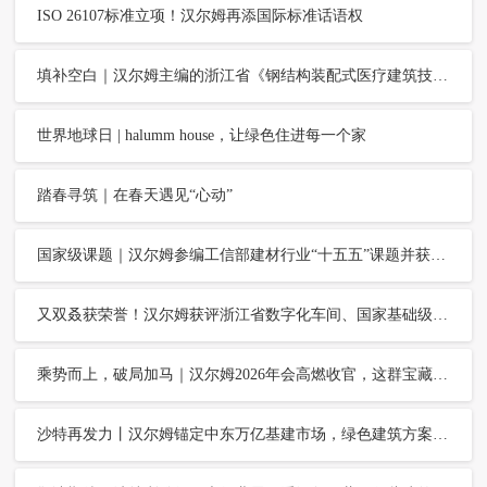
ISO 26107标准立项！汉尔姆再添国际标准话语权
填补空白｜汉尔姆主编的浙江省《钢结构装配式医疗建筑技术指南》正式发布
世界地球日 | halumm house，让绿色住进每一个家
踏春寻筑｜在春天遇见“心动”
国家级课题｜汉尔姆参编工信部建材行业“十五五”课题并获高度认可
又双叒获荣誉！汉尔姆获评浙江省数字化车间、国家基础级智能工厂
乘势而上，破局加马｜汉尔姆2026年会高燃收官，这群宝藏伙伴太赞了！
沙特再发力丨汉尔姆锚定中东万亿基建市场，绿色建筑方案惊艳BIG5五大行业展