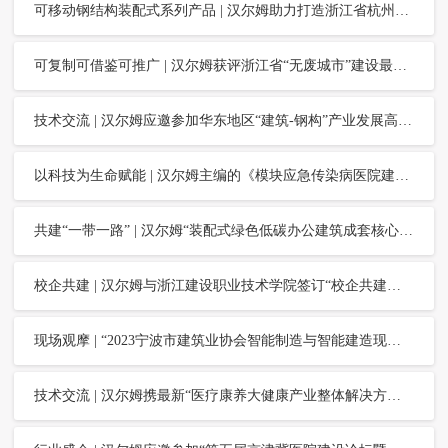
可移动钢结构装配式系列产品 | 汉尔姆助力打造浙江省杭州市临平区便民驿站，打通服务群众最后一公里
可复制可借鉴可推广 | 汉尔姆获评浙江省“无废城市”建设最佳案例
技术交流 | 汉尔姆应邀参加华东地区“建筑-钢构”产业发展高峰论坛并作特邀大会主题报告
以科技为生命赋能 | 汉尔姆主编的《模块应急传染病医院建筑技术规程》出版发行
共建“一带一路” | 汉尔姆“装配式绿色低碳办公建筑成套核心集成技术”应用于沙特办公项目
校企共建 | 汉尔姆与浙江建设职业技术学院签订“校企共建，党建联建”协议，揭牌“智能制造与智能建造校外教学实训基地”
现场观摩 | “2023宁波市建筑业协会智能制造与智能建造现场观摩交流会”在汉尔姆举行
技术交流 | 汉尔姆携最新“医疗康养大健康产业整体解决方案”亮相“2023医用技术及产品应用交流会”