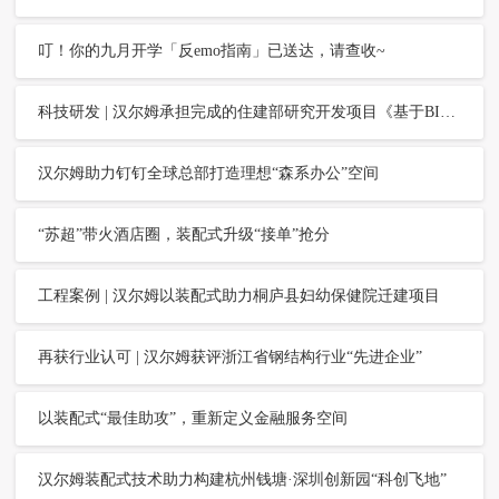
叮！你的九月开学「反emo指南」已送达，请查收~
科技研发 | 汉尔姆承担完成的住建部研究开发项目《基于BIM数据一体化的装配式内装数字化平台关键技术与应用》通过部级验收
汉尔姆助力钉钉全球总部打造理想“森系办公”空间
“苏超”带火酒店圈，装配式升级“接单”抢分
工程案例 | 汉尔姆以装配式助力桐庐县妇幼保健院迁建项目
再获行业认可 | 汉尔姆获评浙江省钢结构行业“先进企业”
以装配式“最佳助攻”，重新定义金融服务空间
汉尔姆装配式技术助力构建杭州钱塘·深圳创新园“科创飞地”