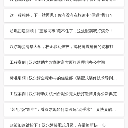
这一程相伴，下一站再见！你有没有在旅途中“偶遇”我们？
超燃团建回顾｜“宝藏同事”藏不住了，这波默契我打满分！
汉尔姆@清华大学，校企联动炫技，揭秘抗震建筑的硬核打开方式！
工程案例 | 汉尔姆助力农商财富大厦打造理想办公空间
标准引领 | 汉尔姆全程参与的住建部《装配式装修技术导则》即将发布
工程案例 | 汉尔姆助力杭州台泥公亮大楼打造商务办公新典范
“装配”焕“新生”：看汉尔姆如何给医院“动手术”，又快又酷又健康！
政策加速键按下！汉尔姆装配式升级，存量焕新快一步