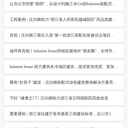
让办公空间更“聪明”，从设计到施工全Get的halumm装配式办公整体解决方案开始
工程案例 | 汉尔姆助力“浙江省人民医院越城院区”高品质建设，健康服务杭绍零距离
首批 | 汉尔姆三项目入选“第一批浙江装配化装修试点项目名单”
迪拜再亮相丨halumm house持续拓展海外“朋友圈”，全球市场发展再加速
halumm house 助力夏热冬冷地区建筑，提供更加优质、更加低碳的整体解决方案
聚焦“好房子”建设，汉尔姆装配式绿色建筑整体解决方案亮相全国住房城乡建设行业职业技能大赛
守好 “健康之门”| 汉尔姆助力浙江省立同德医院高效改造
重要通知 | 浙江省住建厅发布最新工程建设标准，自12月1日起施行