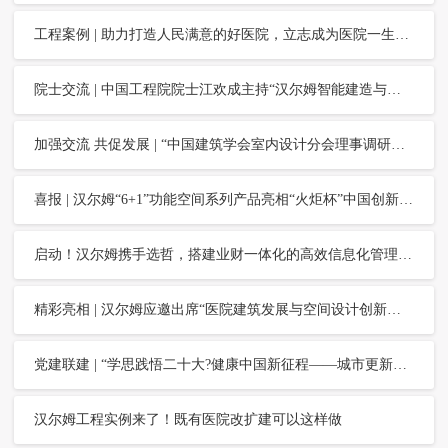
工程案例 | 助力打造人民满意的好医院，立志成为医院一生相伴的服务商
院士交流 | 中国工程院院士江欢成主持“汉尔姆智能建造与装配式钢结构——低层建筑工业化与产业协同交流会”
加强交流 共促发展 | “中国建筑学会室内设计分会理事调研交流会”在汉尔姆举行
喜报 | 汉尔姆“6+1”功能空间系列产品亮相“火炬杯”中国创新创业大赛浙江赛区行业决赛并获嘉奖
启动！汉尔姆携手选哲，搭建业财一体化的高效信息化管理平台
精彩亮相 | 汉尔姆应邀出席“医院建筑发展与空间设计创新峰会”并作主题报告
党建联建 | “学思践悟二十大?健康中国新征程——城市更新与适老化改造”活动在汉尔姆举行
汉尔姆工程实例来了！既有医院改扩建可以这样做