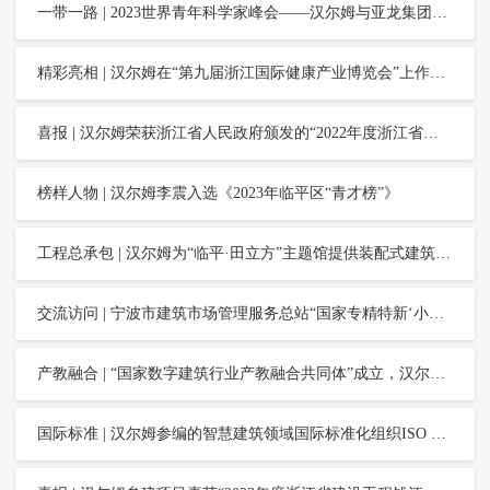
一带一路 | 2023世界青年科学家峰会——汉尔姆与亚龙集团、温州绿促会、新型建筑工业化产业学院签署产学研合作协议
精彩亮相 | 汉尔姆在“第九届浙江国际健康产业博览会”上作主题报告
喜报 | 汉尔姆荣获浙江省人民政府颁发的“2022年度浙江省科学技术奖——技术发明奖”
榜样人物 | 汉尔姆李震入选《2023年临平区“青才榜”》
工程总承包 | 汉尔姆为“临平·田立方”主题馆提供装配式建筑整体解决方案，打造全国都市田园创新示范
交流访问 | 宁波市建筑市场管理服务总站“国家专精特新‘小巨人’与装配化装修”研讨会，在汉尔姆举行
产教融合 | “国家数字建筑行业产教融合共同体”成立，汉尔姆当选副理事长
国际标准 | 汉尔姆参编的智慧建筑领域国际标准化组织ISO 37173:2023标准正式发布