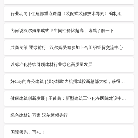
行业动向 | 住建部重点课题《装配式装修技术导则》编制组专家会议在汉尔姆举行
为何说汉尔姆集成式卫生间性价比超高，速戳了解一下
共商良策 逐绿前行 | 汉尔姆受邀参加上合组织经贸交流中心暨“一带一路”国际区域会议
以标准化持续引领建材行业绿色高质量发展
好City的办公建筑 | 汉尔姆助力杭州城投新总部大楼，获得美国绿色建筑LEED金级预认证
健康建筑创新发展 | 王茵茵：新型建筑工业化在医院建设中的理论与实践
绿色建材进万家 汉尔姆领先行
国际领先，再+1！