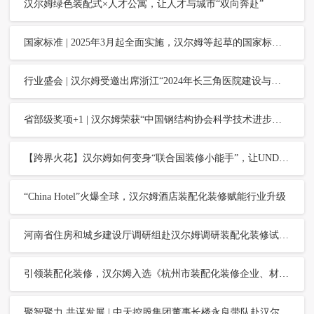
汉尔姆绿色装配式×人才公寓，让人才与城市“双向奔赴”
国家标准 | 2025年3月起全面实施，汉尔姆等起草的国家标准《适老家具 通用技术要求》正式发布
行业盛会 | 汉尔姆受邀出席浙江“2024年长三角医院建设与运维大会”，分享“新型建筑工业化在医院建设中的理论与实践”
省部级奖项+1 | 汉尔姆荣获“中国钢结构协会科学技术进步奖特等奖”
【跨界火花】汉尔姆如何变身“联合国装修小能手”，让UNDP办公空间焕发新生？
“China Hotel”火爆全球，汉尔姆酒店装配化装修赋能行业升级
河南省住房和城乡建设厅调研组赴汉尔姆调研装配化装修试点工作
引领装配化装修，汉尔姆入选《杭州市装配化装修企业、材料与部品目录集》
聚智聚力 共谋发展 | 中天控股集团董事长楼永良带队赴汉尔姆访问交流