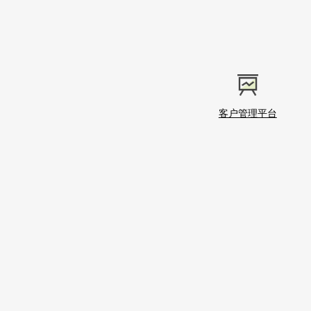
客户管理平台