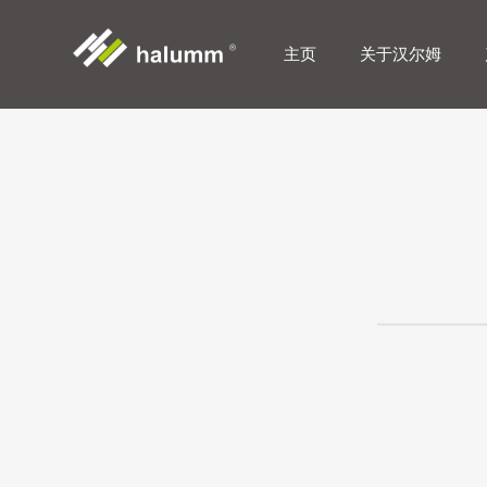
主页
关于汉尔姆