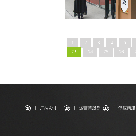
1
2
3
4
5
73
74
75
76
|
广纳贤才
|
运营商服务
|
供应商服