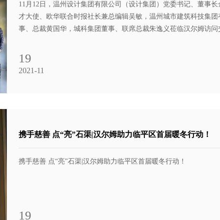
11月12日，温州设计集团有限公司（设计集团）党委书记、董事
才大使、欧华联合时报社长兼总编辑吴敏，温州城市建筑科技集团
事、总裁黄国华，城科集团董事、联席总裁朱逸义莅临汉尔姆访问
建筑研究设计院执行院长李小波，建筑研究设计院副院长陈元哲，
建筑研究设计院装饰所副所长陈和荣，城科集团营销总监鲍旭东，
19
同进行实地考察。 汉尔姆建筑科技有限公司董事长王晓冬、渠道部总经理陈黎等领导热情接待了
2021-11
来宾一行。
携手慈善 点“亮”石渠|汉尔姆助力临平区首届暖冬行动！
携手慈善 点“亮”石渠|汉尔姆助力临平区首届暖冬行动！
19