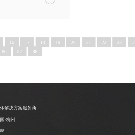
16
17
18
19
20
21
22
23
2
86
87
88
整体解决方案服务商
国·杭州
088