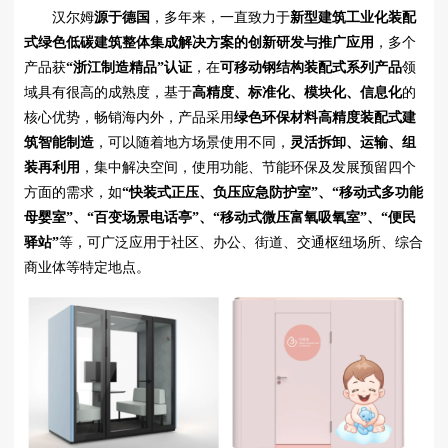
汉尔姆
源于德国
，多年来，一直致力于
新型建筑工业化装配
式绿色低碳建筑整体集成解决方案的创新研发与推广应用
，多个
产品获
“浙江制造精品”认证
，在
可移动钢结构装配式系列产品
领
域具有很高的成熟度，基于
高精度、标准化、模块化、信息化
的
核心优势，畅销海内外，产品采用
绿色环保材料高精度装配式建
筑智能制造
，可以随着地方场景使用不同，
灵活拆卸、运输、组
装再利用
，集中解决空间，使用功能、节能环保及发展预留四个
方面的需求，如
“快装式正压、负压应急防护室”、“移动式多功能
母婴室”、“百变场景电话亭”、“移动式微压富氧吸氧室”、“便民
驿站”
等，可广泛应用于社区、办公、街道、交通枢纽场所、综合
商业体等特定地点。