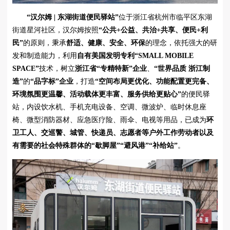
“汉尔姆 | 东湖街道便民驿站”
位于浙江省杭州市临平区东湖
街道星河社区，汉尔姆按照
“公共+公益、共治+共享、便民+利
民”
的原则，秉承
舒适、健康、安全、环保
的理念，依托强大的研
发和制造能力，利用
自有美国发明专利“SMALL MOBILE
SPACE”
技术，树立
浙江省“专精特新”企业
、
“世界品质 浙江制
造”
的
“品字标
”
企业
，打造
“空间布局更优化、功能配置更完备、
环境氛围更温馨、活动载体更丰富、服务供给更贴心”
的便民驿
站，内设饮水机、手机充电设备、空调、微波炉、临时休息座
椅、微型消防器材、应急医疗险、雨伞、电视等用品，已成为
环
卫工人、交巡警、城管、快递员、志愿者等户外工作劳动者以及
有需要的社会特殊群体的“歇脚屋”“避风港”“补给站”
。