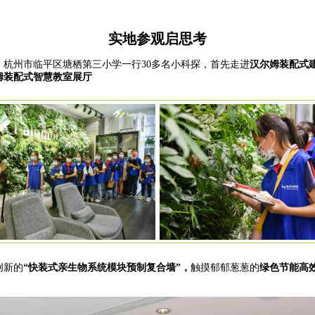
实地参观启思考
杭州市临平区塘栖第三小学一行30多名小科探，首先走进
汉尔姆装配式
姆装配式智慧教室展厅
创新的
“快装式亲生物系统模块预制复合墙
”，
触摸郁郁葱葱的
绿色
节能
高