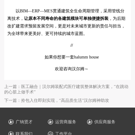
以BIM—ERP—MES贯通建筑全生命周期管理，采用管线分
离技术，
让原本不同寿命的各建筑模块可单独便捷拆装
，为后期
改扩建需求预留发展空间，更是对未来城市更新的责任与担当，
为全球带来更美好、更可持续的城市蓝图。
//
如果你想要一套halumm house
欢迎咨询汉尔姆～
上一篇：医工融合｜汉尔姆装配式医疗建筑整体解决方案，“在跳动
的心脏上做手术”
下一篇：拎包入住即刻实现，“高品质生活”汉尔姆神助攻
广纳贤才
运营商服务
供应商服务
联系我们
工作平台