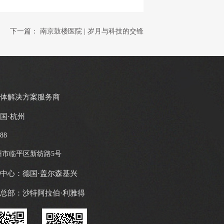
下一篇：
南京鼓楼医院 | 岁月与科技的交锋
整体解决方案服务商
国·杭州
088
州市临平区新纺路5号
中心：德国·盖尔森基兴
总部：沙特阿拉伯·利雅得