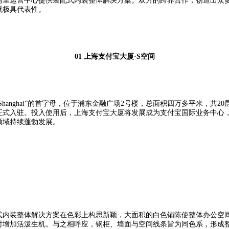
阿里运营中心提供装配式内装整体解决方案。双方的跨界合作，创造出众多
就极具代表性。
01
上海支付宝大厦·S空间
Shanghai”的首字母，位于浦东金融广场2号楼，总面积四万多平米，共
已正式入驻。投入使用后，上海支付宝大厦将发展成为支付宝国际业务中心
领域持续蓬勃发展。
式内装整体解决方案在色彩上构思新颖，大面积的白色铺陈使整体办公空
时增加活泼生机。与之相呼应，钢柜、墙面与空间线条皆为同色系，形成