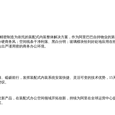
+精密制造为依托的装配式内装整体解决方案，作为阿里巴巴自持物业的第
冷硬商务风；空间线条干净利落、黑白分明；玻璃模块恰到好处地应用在
造出严谨周密的商务办公环境。
、砥砺前行，发挥装配式内装系统安装快捷、灵活可变的技术优势，15天
赞叹。
发新产品，在装配式办公空间领域开拓创新，持续为阿里在全球运营中心
案。