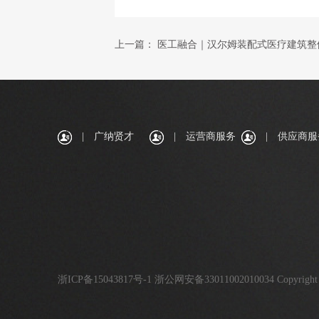
上一篇：
医工融合｜汉尔姆装配式医疗建筑整
|
广纳贤才
|
运营商服务
|
供应商服
浙ICP备15043817号-1
浙公网安备33011002010034
Copyright 